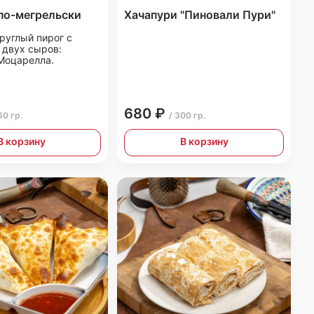
по-мегрельски
Хачапури "Пиновали Пури"
руглый пирог с
 двух сыров:
 Моцарелла.
680 ₽
60 гр.
/ 300 гр.
В корзину
В корзину