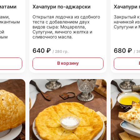
матами
Хачапури по-аджарски
Хачапури 
ами,
Открытая лодочка из сдобного
Закрытый к
икантным
теста с добавлением двух
начинкой из
видов сыра: Моцарелла,
Сулугуни и
ой
Сулугуни, яичного желтка и
чным
сливочного масла.
640 ₽
680 ₽
/ 280 гр.
/ 3
В корзину