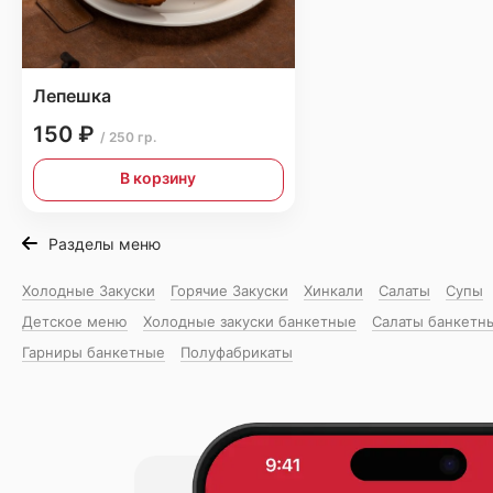
Лепешка
150 ₽
/ 250 гр.
В корзину
Разделы меню
Холодные Закуски
Горячие Закуски
Хинкали
Салаты
Супы
Детское меню
Холодные закуски банкетные
Салаты банкетн
Гарниры банкетные
Полуфабрикаты