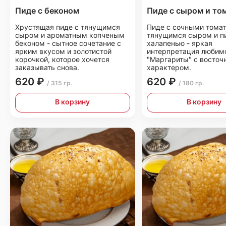
Пиде с беконом
Пиде с сыром и то
Хрустящая пиде с тянущимся
Пиде с сочными томат
сыром и ароматным копченым
тянущимся сыром и п
беконом - сытное сочетание с
халапенью - яркая
ярким вкусом и золотистой
интерпретация любим
корочкой, которое хочется
"Маргариты" с восто
заказывать снова.
характером.
620 ₽
620 ₽
/ 315 гр.
/ 180 гр.
В корзину
В корзину