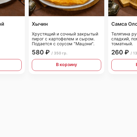
ой
Хычин
Самса Ол
Хрустящий и сочный закрытый
Телятина ру
пирог с картофелем и сыром.
сладкий, п
Подается с соусом "Мацони".
томатный.
580 ₽
260 ₽
/ 350 гр.
/ 1
В корзину