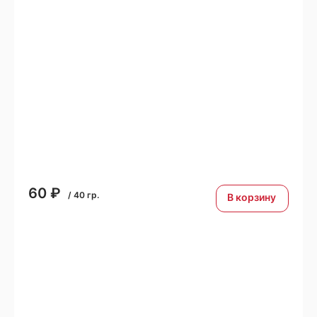
60
₽
/
40
гр.
В корзину