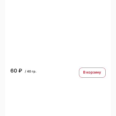
60
₽
/
40
гр.
В корзину