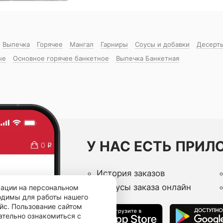
Выпечка
Горячее
Мангал
Гарниры
Соусы и добавки
Десерт
ые
Основное горячее банкетное
Выпечка Банкетная
У НАС ЕСТЬ ПРИЛ
История заказов
Статусы заказа онлайн
мации на персональном
ходимы для работы нашего
йс. Пользование сайтом
ательно ознакомиться с