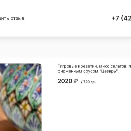
+7 (4
вить отзыв
Тигровые креветки, микс салатов, 
фирменным соусом "Цезарь".
2020
₽
/
720
гр.