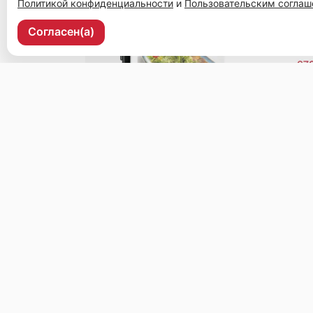
Политикой конфиденциальности
и
Пользовательским согла
Согласен(а)
Уссурийск, ул. Ленина, 37, 2 этаж, рецепшен.
Меню
Доставка и оплата
О нас
Оставить отз
© 2026, Чайхана
Пользовательское соглашение
Политика конфиденциальности
Публ