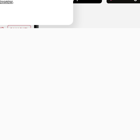
шением
.
Наведите камеру телефона и перейдит
ссылке, чтобы установить приложение.
ыв
ичная оферта