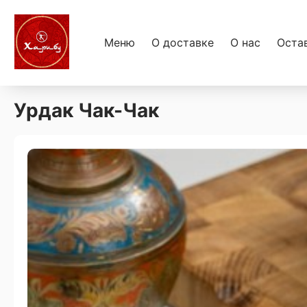
Меню
О доставке
О нас
Оста
Урдак Чак-Чак