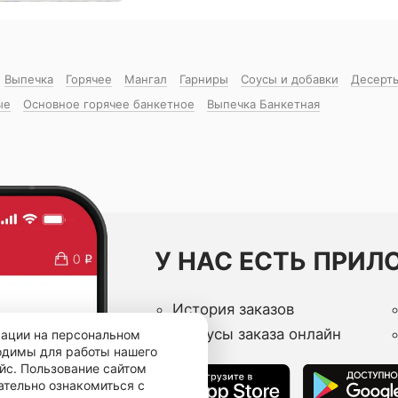
Выпечка
Горячее
Мангал
Гарниры
Соусы и добавки
Десерт
ые
Основное горячее банкетное
Выпечка Банкетная
У НАС ЕСТЬ ПРИЛ
История заказов
Статусы заказа онлайн
мации на персональном
ходимы для работы нашего
йс. Пользование сайтом
ательно ознакомиться с