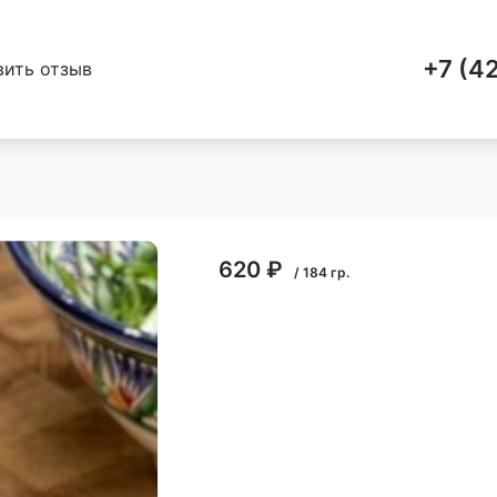
+7 (4
вить отзыв
620
₽
/
184
гр.