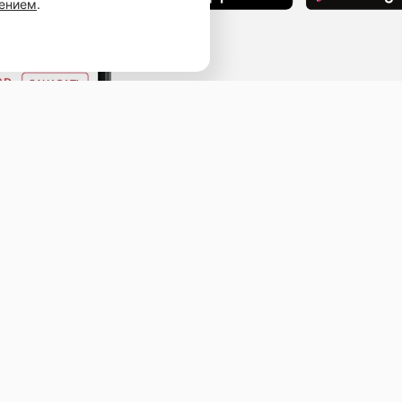
шением
.
Наведите камеру телефона и перейдит
ссылке, чтобы установить приложение.
ыв
ичная оферта