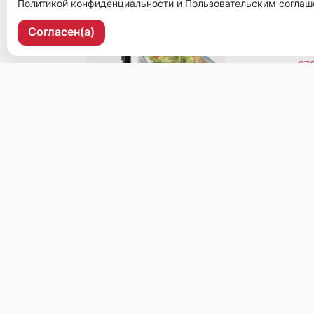
Политикой конфиденциальности
и
Пользовательским согла
Согласен(а)
Уссурийск, ул. Ленина, 37, 2 этаж, рецепшен.
Меню
Доставка и оплата
О нас
Оставить отз
© 2026, Чайхана
Пользовательское соглашение
Политика конфиденциальности
Публ