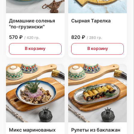
Домашние соленья
Сырная Тарелка
"по-грузински"
570 ₽
820 ₽
/ 420 гр.
/ 280 гр.
В корзину
В корзину
Микс маринованых
Рулеты из баклажан