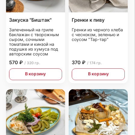
Закуска "Биштак"
Гренки к пиву
Запеченный на гриле
Гренки из черного хлеба
баклажан с творожным
с чесноком, зеленью и
сыром, сочными
соусом "Тар-тар"
томатами и кинзой на
подушке из хумуса под
авторским соусом
570 ₽
370 ₽
/ 320 гр.
/ 174 гр.
В корзину
В корзину