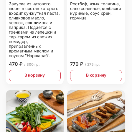
Закуска из нутового
Ростбиф, язык телятина,
пюре, в состав которого
сало соленное, колбаски
входит кунжутная паста,
куриные, соус хрен,
оливковое масло,
горчица
чеснок, сок лимона и
паприка. Подается с
гренками из лепешки и
тар-таром из свежих
помидор,
приправленных
ароматным маслом и
соусом "Наршараб".
470 ₽
770 ₽
/ 300 гр.
/ 275 гр.
В корзину
В корзину