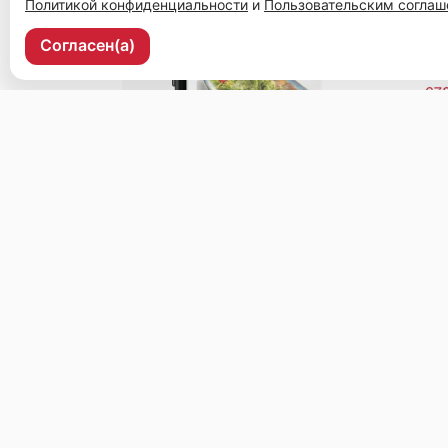
Политикой конфиденциальности
и
Пользовательским согла
Согласен(а)
Уссурийск, ул. Ленина, 37, 2 этаж, рецепшен.
Меню
Доставка и оплата
О нас
Оставить отз
© 2026, Чайхана
Пользовательское соглашение
Политика конфиденциальности
Публ