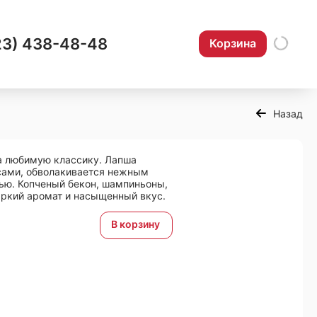
23) 438-48-48
Корзина
Назад
на любимую классику. Лапша
сами, обволакивается нежным
ью. Копченый бекон, шампиньоны,
яркий аромат и насыщенный вкус.
В корзину