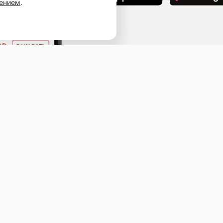
шением
.
Наведите камеру телефона и перейдит
ссылке, чтобы установить приложение.
ыв
ичная оферта