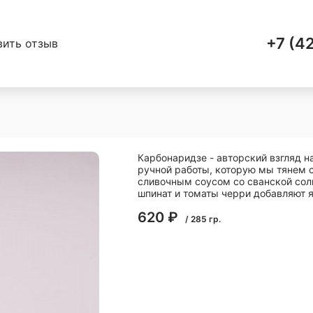
+7 (4
вить отзыв
Карбонаридзе - авторский взгляд 
ручной работы, которую мы тянем 
сливочным соусом со сванской сол
шпинат и томаты черри добавляют 
620
₽
/
285
гр.