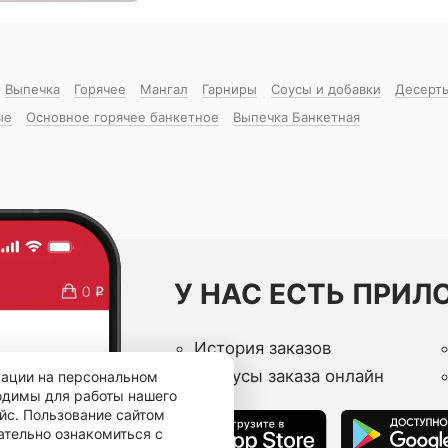
Выпечка
Горячее
Мангал
Гарниры
Соусы и добавки
Десерт
ые
Основное горячее банкетное
Выпечка Банкетная
У НАС ЕСТЬ ПРИЛ
История заказов
Статусы заказа онлайн
мации на персональном
ходимы для работы нашего
йс. Пользование сайтом
ательно ознакомиться с